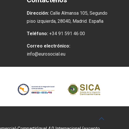
Contáctenos
Dirección:
Calle Almansa 105, Segundo
piso izquierda, 28040, Madrid. España
Teléfono:
+34 91 591 46 00
Correo electrónico:
info@eurosocial.eu
rcial-CompartirIgual 4.0 Internacional
(excepto