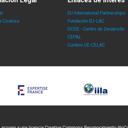
mación Legal
Enlaces de Interés
al
EU International Partnerships
de Cookies
Fundación EU-LAC
OCDE - Centro de Desarrollo
CEPAL
Cumbre UE-CELAC
 acogen a una licencia
Creative Commons Reconocimiento-NoCome