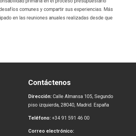
ponsabilidad primaria en el proceso presupuestario
 y desafíos comunes y compartir sus experiencias. Más
cipado en las reuniones anuales realizadas desde que
Contáctenos
Dirección:
Calle Almansa 105, Segundo
piso izquierda, 28040, Madrid. España
Teléfono:
+34 91 591 46 00
Correo electrónico: