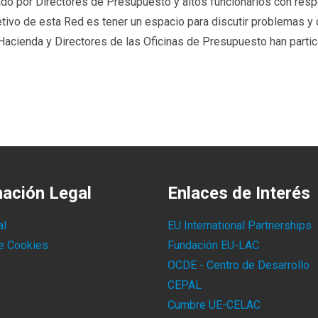
rado por Directores de Presupuesto y altos funcionarios con res
bjetivo de esta Red es tener un espacio para discutir problemas
Hacienda y Directores de las Oficinas de Presupuesto han parti
mación Legal
Enlaces de Interés
al
EU International Partnerships
de Cookies
Fundación EU-LAC
OCDE - Centro de Desarrollo
CEPAL
Cumbre UE-CELAC