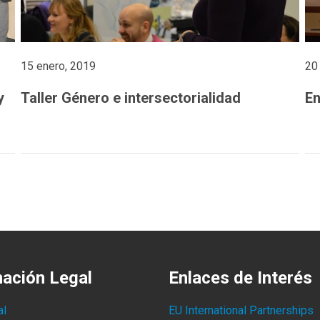
15 enero, 2019
20
y
Taller Género e intersectorialidad
En
mación Legal
Enlaces de Interés
al
EU International Partnerships