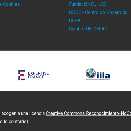
de Cookies
Fundación EU-LAC
OCDE - Centro de Desarrollo
CEPAL
Cumbre UE-CELAC
 acogen a una licencia
Creative Commons Reconocimiento-NoCome
 lo contrario)