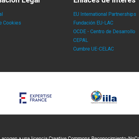
mación Legal
Enlaces de Interés
al
EU International Partnerships
de Cookies
Fundación EU-LAC
OCDE - Centro de Desarrollo
CEPAL
Cumbre UE-CELAC
 acogen a una licencia
Creative Commons Reconocimiento-NoCome