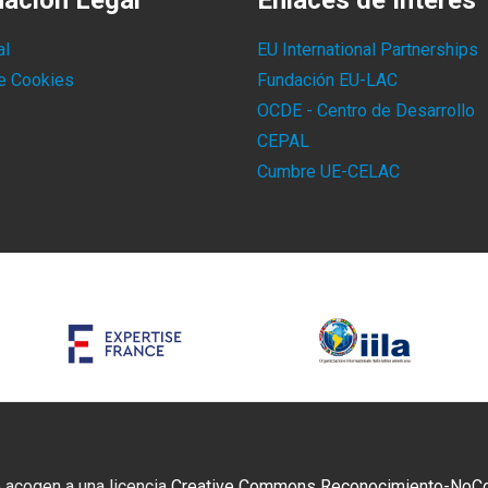
mación Legal
Enlaces de Interés
al
EU International Partnerships
de Cookies
Fundación EU-LAC
OCDE - Centro de Desarrollo
CEPAL
Cumbre UE-CELAC
 acogen a una licencia
Creative Commons Reconocimiento-NoCome