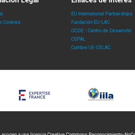
mación Legal
Enlaces de Interés
al
EU International Partnerships
de Cookies
Fundación EU-LAC
OCDE - Centro de Desarrollo
CEPAL
Cumbre UE-CELAC
 acogen a una licencia
Creative Commons Reconocimiento-NoCome