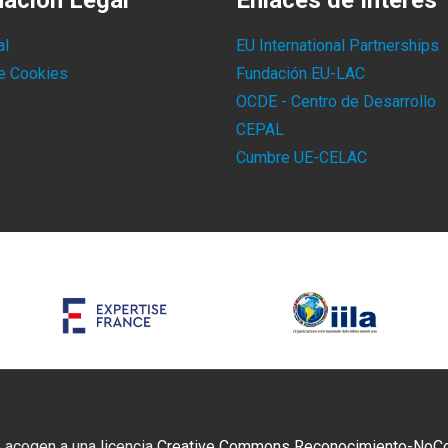
mación Legal
Enlaces de Interés
al
EU International Partnerships
de Cookies
Fundación EU-LAC
OCDE - Centro de Desarrollo
CEPAL
Cumbre UE-CELAC
 acogen a una licencia
Creative Commons Reconocimiento-NoCome