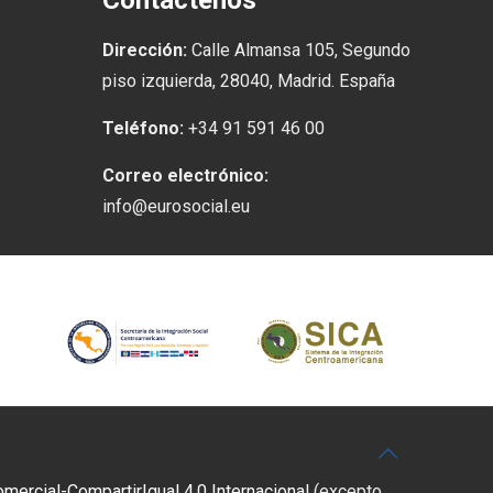
Contáctenos
Dirección:
Calle Almansa 105, Segundo
piso izquierda, 28040, Madrid. España
Teléfono:
+34 91 591 46 00
Correo electrónico:
info@eurosocial.eu
rcial-CompartirIgual 4.0 Internacional
(excepto