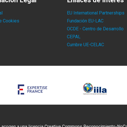
mación Legal
Enlaces de Interés
al
EU International Partnerships
de Cookies
Fundación EU-LAC
OCDE - Centro de Desarrollo
CEPAL
Cumbre UE-CELAC
 acogen a una licencia
Creative Commons Reconocimiento-NoCome