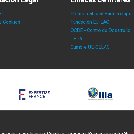
mación Legal
Enlaces de Interés
al
EU International Partnerships
de Cookies
Fundación EU-LAC
OCDE - Centro de Desarrollo
CEPAL
Cumbre UE-CELAC
 acogen a una licencia
Creative Commons Reconocimiento-NoCome