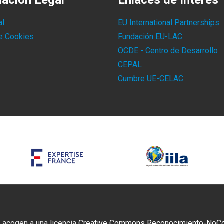
mación Legal
Enlaces de Interés
al
EU International Partnerships
de Cookies
Fundación EU-LAC
OCDE - Centro de Desarrollo
CEPAL
Cumbre UE-CELAC
 acogen a una licencia
Creative Commons Reconocimiento-NoCome