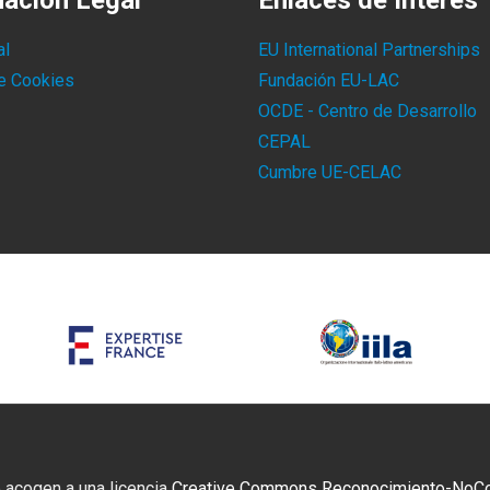
mación Legal
Enlaces de Interés
al
EU International Partnerships
de Cookies
Fundación EU-LAC
OCDE - Centro de Desarrollo
CEPAL
Cumbre UE-CELAC
 acogen a una licencia
Creative Commons Reconocimiento-NoCome