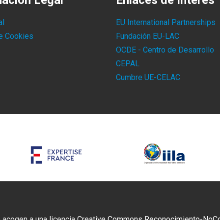
mación Legal
Enlaces de Interés
al
EU International Partnerships
de Cookies
Fundación EU-LAC
OCDE - Centro de Desarrollo
CEPAL
Cumbre UE-CELAC
 acogen a una licencia
Creative Commons Reconocimiento-NoCome