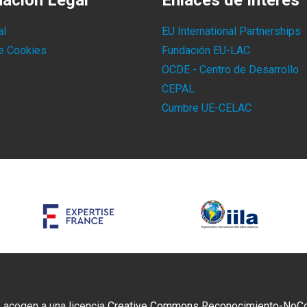
mación Legal
Enlaces de Interés
al
EU International Partnerships
de Cookies
Fundación EU-LAC
OCDE - Centro de Desarrollo
CEPAL
Cumbre UE-CELAC
 acogen a una licencia
Creative Commons Reconocimiento-NoCome