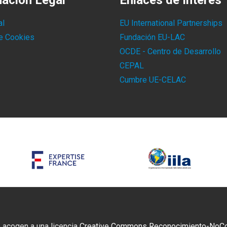
mación Legal
Enlaces de Interés
al
EU International Partnerships
de Cookies
Fundación EU-LAC
OCDE - Centro de Desarrollo
CEPAL
Cumbre UE-CELAC
 acogen a una licencia
Creative Commons Reconocimiento-NoCome