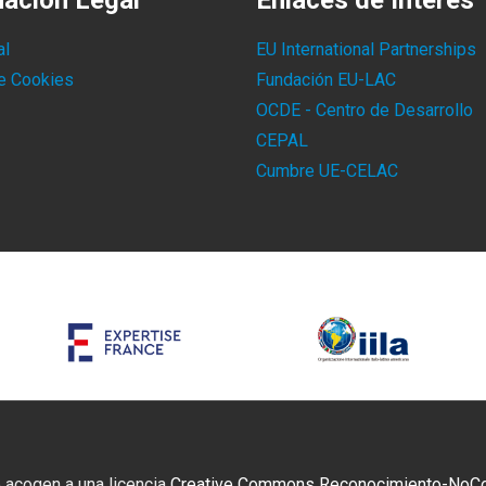
mación Legal
Enlaces de Interés
al
EU International Partnerships
de Cookies
Fundación EU-LAC
OCDE - Centro de Desarrollo
CEPAL
Cumbre UE-CELAC
 acogen a una licencia
Creative Commons Reconocimiento-NoCome