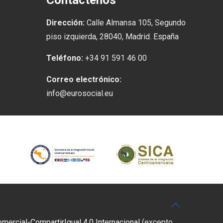
Contáctenos
Dirección:
Calle Almansa 105, Segundo
piso izquierda, 28040, Madrid. España
Teléfono:
+34 91 591 46 00
Correo electrónico:
info@eurosocial.eu
rcial-CompartirIgual 4.0 Internacional
(excepto