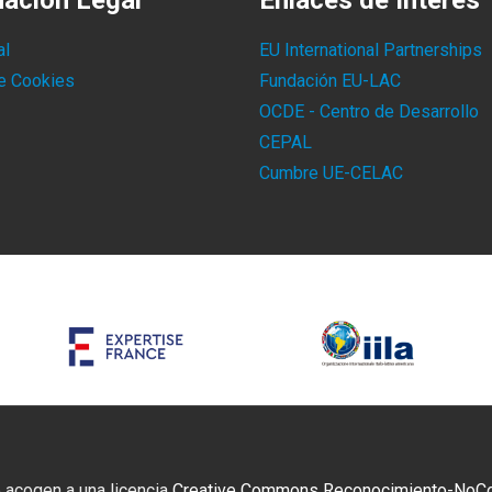
mación Legal
Enlaces de Interés
al
EU International Partnerships
de Cookies
Fundación EU-LAC
OCDE - Centro de Desarrollo
CEPAL
Cumbre UE-CELAC
 acogen a una licencia
Creative Commons Reconocimiento-NoCome