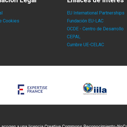
mación Legal
Enlaces de Interés
al
EU International Partnerships
de Cookies
Fundación EU-LAC
OCDE - Centro de Desarrollo
CEPAL
Cumbre UE-CELAC
 acogen a una licencia
Creative Commons Reconocimiento-NoCome