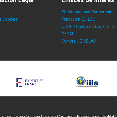
mación Legal
Enlaces de Interés
al
EU International Partnerships
de Cookies
Fundación EU-LAC
OCDE - Centro de Desarrollo
CEPAL
Cumbre UE-CELAC
 acogen a una licencia
Creative Commons Reconocimiento-NoCome