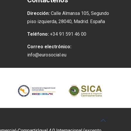
Contáctenos
Dirección:
Calle Almansa 105, Segundo
piso izquierda, 28040, Madrid. España
Teléfono:
+34 91 591 46 00
Correo electrónico:
info@eurosocial.eu
rcial-CompartirIgual 4.0 Internacional
(excepto