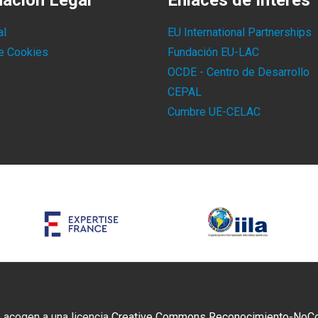
mación Legal
Enlaces de Interés
al
EU International Partnerships
de Cookies
Fundación EU-LAC
OCDE - Centro de Desarrollo
CEPAL
Cumbre UE-CELAC
 acogen a una licencia
Creative Commons Reconocimiento-NoCome