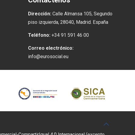
Contáctenos
Dirección:
Calle Almansa 105, Segundo
piso izquierda, 28040, Madrid. España
Teléfono:
+34 91 591 46 00
Correo electrónico:
info@eurosocial.eu
rcial-CompartirIgual 4.0 Internacional
(excepto