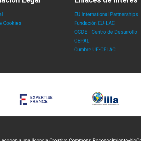
mación Legal
Enlaces de Interés
al
EU International Partnerships
de Cookies
Fundación EU-LAC
OCDE - Centro de Desarrollo
CEPAL
Cumbre UE-CELAC
 acogen a una licencia
Creative Commons Reconocimiento-NoCome