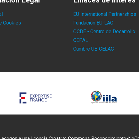
mación Legal
Enlaces de Interés
al
EU International Partnerships
de Cookies
Fundación EU-LAC
OCDE - Centro de Desarrollo
CEPAL
Cumbre UE-CELAC
 acogen a una licencia
Creative Commons Reconocimiento-NoCome