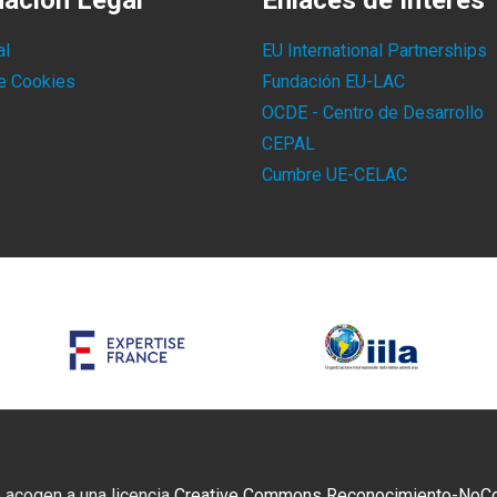
mación Legal
Enlaces de Interés
al
EU International Partnerships
de Cookies
Fundación EU-LAC
OCDE - Centro de Desarrollo
CEPAL
Cumbre UE-CELAC
 acogen a una licencia
Creative Commons Reconocimiento-NoCome