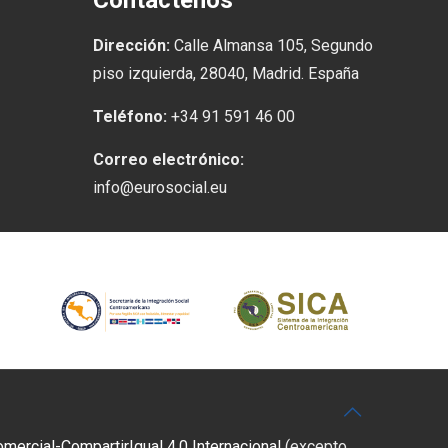
Contáctenos
Dirección:
Calle Almansa 105, Segundo
piso izquierda, 28040, Madrid. España
Teléfono:
+34 91 591 46 00
Correo electrónico:
info@eurosocial.eu
rcial-CompartirIgual 4.0 Internacional
(excepto