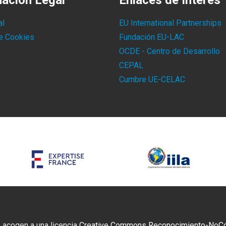
mación Legal
Enlaces de Interés
al
EU International Partnerships
de Cookies
Fundación EU-LAC
OCDE - Centro de Desarrollo
CEPAL
Cumbre UE-CELAC
 acogen a una licencia
Creative Commons Reconocimiento-NoCome