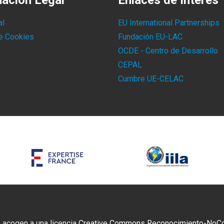
mación Legal
Enlaces de Interés
al
EU International Partnerships
de Cookies
Fundación EU-LAC
OCDE - Centro de Desarrollo
CEPAL
Cumbre UE-CELAC
 acogen a una licencia
Creative Commons Reconocimiento-NoCome