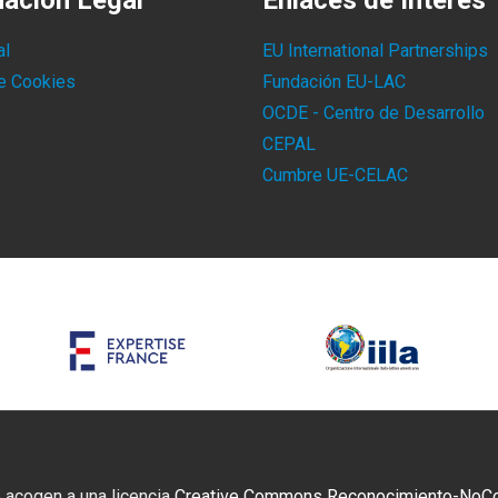
mación Legal
Enlaces de Interés
al
EU International Partnerships
de Cookies
Fundación EU-LAC
OCDE - Centro de Desarrollo
CEPAL
Cumbre UE-CELAC
 acogen a una licencia
Creative Commons Reconocimiento-NoCome