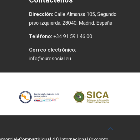
Contáctenos
Dirección:
Calle Almansa 105, Segundo
piso izquierda, 28040, Madrid. España
Teléfono:
+34 91 591 46 00
Correo electrónico:
info@eurosocial.eu
rcial-CompartirIgual 4.0 Internacional
(excepto