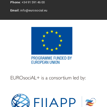
Phone:
+34 91 591 46 00
Email:
info@eurosocial.eu