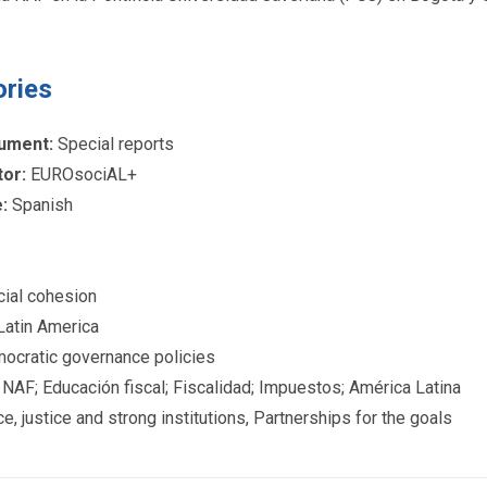
ories
ument:
Special reports
tor:
EUROsociAL+
:
Spanish
ial cohesion
atin America
cratic governance policies
NAF; Educación fiscal; Fiscalidad; Impuestos; América Latina
, justice and strong institutions, Partnerships for the goals