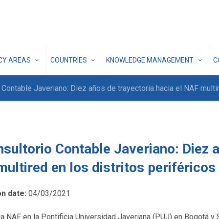
ICY AREAS
COUNTRIES
KNOWLEDGE MANAGEMENT
C
 Contable Javeriano: Diez años de trayectoria hacia el NAF multi
nsultorio Contable Javeriano: Diez a
ultired en los distritos periférico
on date:
04/03/2021
a NAF en la Pontificia Universidad Javeriana (PUJ) en Bogotá y