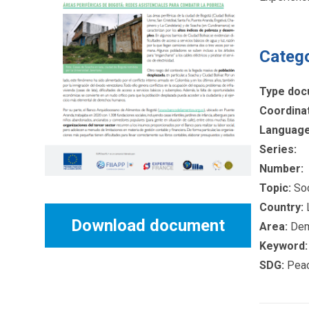
Categ
Type doc
Coordina
Language
Series:
Number:
Topic:
Soc
Country:
L
Download document
Area:
Demo
Keyword:
SDG:
Peace