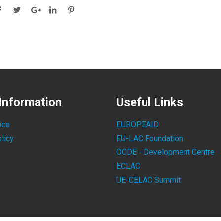
Information
Useful Links
ice
EUROPEAID
licy
EU-LAC Foundation
OCDE - Development Centre
ECLAC
UE-CELAC Summit