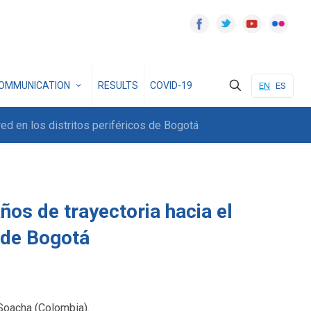
OMMUNICATION
RESULTS
COVID-19
EN
ES
red en los distritos periféricos de Bogotá
ños de trayectoria hacia el
s de Bogotá
 Soacha (Colombia).