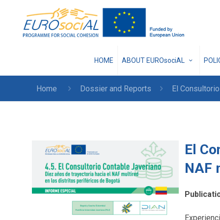
HOME
ABOUT EUROsociAL
POL
Home
Dossier and Reports
El Consultorio
El Co
NAF m
Publicati
Experienci