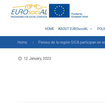
HOME
ABOUT EUROsociAL
POL
Home
Países de la región SICA participan en e
12 January, 2022