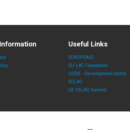
Information
Useful Links
ice
EUROPEAID
licy
EU-LAC Foundation
OCDE - Development Centre
ECLAC
UE-CELAC Summit