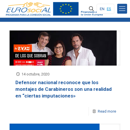
EN
ES
14 octubre, 2020
Defensor nacional reconoce que los
montajes de Carabineros son una realidad
en “ciertas imputaciones»
Read more