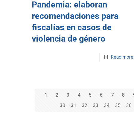
Pandemia: elaboran
recomendaciones para
fiscalías en casos de
violencia de género
Read more
1
2
3
4
5
6
7
8
30
31
32
33
34
35
36