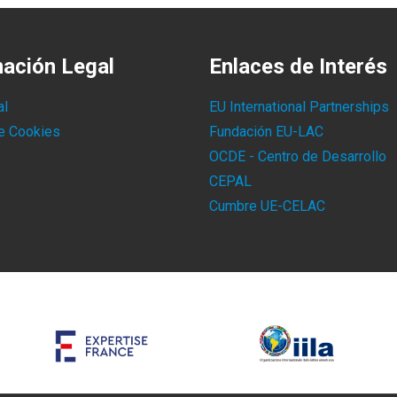
mación Legal
Enlaces de Interés
al
EU International Partnerships
de Cookies
Fundación EU-LAC
OCDE - Centro de Desarrollo
CEPAL
Cumbre UE-CELAC