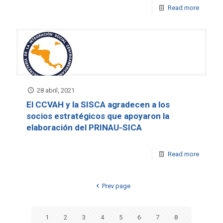
Read more
28 abril, 2021
El CCVAH y la SISCA agradecen a los
socios estratégicos que apoyaron la
elaboración del PRINAU-SICA
Read more
Prev page
1
2
3
4
5
6
7
8