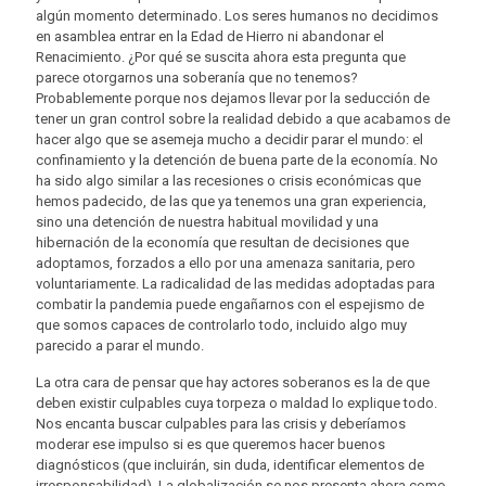
algún momento determinado. Los seres humanos no decidimos
en asamblea entrar en la Edad de Hierro ni abandonar el
Renacimiento. ¿Por qué se suscita ahora esta pregunta que
parece otorgarnos una soberanía que no tenemos?
Probablemente porque nos dejamos llevar por la seducción de
tener un gran control sobre la realidad debido a que acabamos de
hacer algo que se asemeja mucho a decidir parar el mundo: el
confinamiento y la detención de buena parte de la economía. No
ha sido algo similar a las recesiones o crisis económicas que
hemos padecido, de las que ya tenemos una gran experiencia,
sino una detención de nuestra habitual movilidad y una
hibernación de la economía que resultan de decisiones que
adoptamos, forzados a ello por una amenaza sanitaria, pero
voluntariamente. La radicalidad de las medidas adoptadas para
combatir la pandemia puede engañarnos con el espejismo de
que somos capaces de controlarlo todo, incluido algo muy
parecido a parar el mundo.
La otra cara de pensar que hay actores soberanos es la de que
deben existir culpables cuya torpeza o maldad lo explique todo.
Nos encanta buscar culpables para las crisis y deberíamos
moderar ese impulso si es que queremos hacer buenos
diagnósticos (que incluirán, sin duda, identificar elementos de
irresponsabilidad). La globalización se nos presenta ahora como