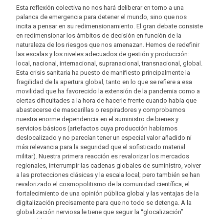
Esta reflexión colectiva no nos hará deliberar en torno a una
palanca de emergencia para detener el mundo, sino que nos
incita a pensar en su redimensionamiento. El gran debate consiste
en redimensionar los ámbitos de decisión en función de la
naturaleza de los riesgos que nos amenazan. Hemos de redefinir
las escalas y los niveles adecuados de gestión y producción:
local, nacional, internacional, supranacional, transnacional, global.
Esta crisis sanitaria ha puesto de manifiesto principalmente la
fragilidad de la apertura global, tanto en lo que se refiere a esa
movilidad que ha favorecido la extensión de la pandemia como a
ciertas dificultades a la hora de hacerle frente cuando había que
abastecerse de mascarillas o respiradores y comprobamos
nuestra enorme dependencia en el suministro de bienes y
servicios básicos (artefactos cuya producción habíamos
deslocalizado y no parecían tener un especial valor añadido ni
más relevancia para la seguridad que el sofisticado material
militar). Nuestra primera reacción es revalorizar los mercados
regionales, interrumpir las cadenas globales de suministro, volver
a las protecciones clásicas y la escala local; pero también se han
revalorizado el cosmopolitismo de la comunidad científica, el
fortalecimiento de una opinión pública global y las ventajas de la
digitalización precisamente para que no todo se detenga. A la
globalización nerviosa le tiene que seguir la “glocalización”