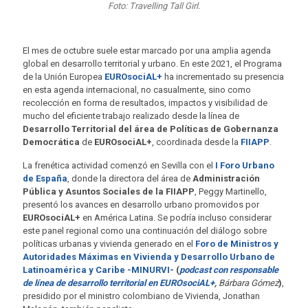
Foto: Travelling Tall Girl.
El mes de octubre suele estar marcado por una amplia agenda
global en desarrollo territorial y urbano. En este 2021, el Programa
de la Unión Europea
EUROsociAL+
ha incrementado su presencia
en esta agenda internacional, no casualmente, sino como
recolección en forma de resultados, impactos y visibilidad de
mucho del eficiente trabajo realizado desde la línea de
Desarrollo Territorial del área de Políticas de Gobernanza
Democrática
de
EUROsociAL+
, coordinada desde la
FIIAPP
.
La frenética actividad comenzó en Sevilla con el
I Foro Urbano
de España
, donde la directora del área de
Administración
Pública y Asuntos Sociales de la FIIAPP
, Peggy Martinello,
presentó los avances en desarrollo urbano promovidos por
EUROsociAL+
en América Latina. Se podría incluso considerar
este panel regional como una continuación del diálogo sobre
políticas urbanas y vivienda generado en el
Foro de Ministros y
Autoridades Máximas en Vivienda y Desarrollo Urbano de
Latinoamérica y Caribe -MINURVI-
(
podcast con responsable
de línea de desarrollo territorial en EUROsociAL+
,
Bárbara Gómez
)
,
presidido por el ministro colombiano de Vivienda, Jonathan