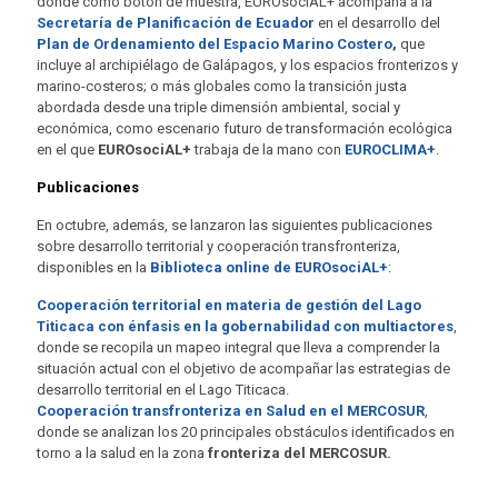
donde como botón de muestra, EUROsociAL+ acompaña a la
Secretaría de Planificación de Ecuador
en el desarrollo del
Plan
de Ordenamiento del Espacio Marino Costero
,
que
incluye al archipiélago de Galápagos, y los espacios fronterizos y
marino-costeros; o más globales como la transición justa
abordada desde una triple dimensión ambiental, social y
económica, como escenario futuro de transformación ecológica
en el que
EUROsociAL+
trabaja de la mano con
EUROCLIMA+
.
Publicaciones
En octubre, además, se lanzaron las siguientes publicaciones
sobre desarrollo territorial y cooperación transfronteriza,
disponibles en la
Biblioteca online de EUROsociAL+
:
Cooperación territorial en materia de gestión del Lago
Titicaca con énfasis en la gobernabilidad con multiactores
,
donde se recopila un mapeo integral que lleva a comprender la
situación actual con el objetivo de acompañar las estrategias de
desarrollo territorial en el Lago Titicaca.
Cooperación transfronteriza en Salud en el MERCOSUR
,
donde se analizan los 20
principales obstáculos identificados en
torno a la salud en la zona
fronteriza del MERCOSUR.