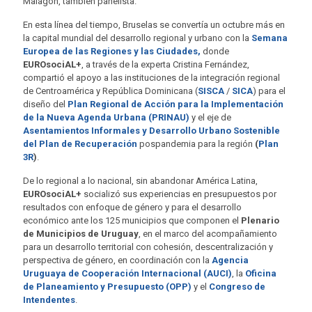
Malagón, también panelista.
En esta línea del tiempo, Bruselas se convertía un octubre más en
la capital mundial del desarrollo regional y urbano con la
Semana
Europea de las Regiones y las Ciudades,
donde
EUROsociAL+
, a través de la experta Cristina Fernández,
compartió el apoyo a las instituciones de la integración regional
de Centroamérica y República Dominicana (
SISCA
/
SICA
) para el
diseño del
Plan Regional de Acción para la Implementación
de la Nueva Agenda Urbana
(PRINAU)
y el eje de
Asentamientos Informales y Desarrollo Urbano Sostenible
del Plan de Recuperación
pospandemia para la región
(
Plan
3R
)
.
De lo regional a lo nacional, sin abandonar América Latina,
EUROsociAL+
socializó sus experiencias en presupuestos por
resultados con enfoque de género y para el desarrollo
económico ante los 125 municipios que componen el
Plenario
de Municipios de Uruguay
, en el marco del acompañamiento
para un desarrollo territorial con cohesión, descentralización y
perspectiva de género, en coordinación con la
Agencia
Uruguaya de Cooperación Internacional (AUCI)
, la
Oficina
de Planeamiento y Presupuesto (OPP)
y el
Congreso de
Intendentes
.