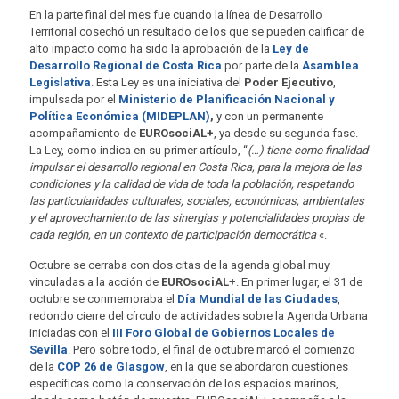
En la parte final del mes fue cuando la línea de Desarrollo
Territorial cosechó un resultado de los que se pueden calificar de
alto impacto como ha sido la aprobación de la
Ley de
Desarrollo Regional de Costa Rica
por parte de la
Asamblea
Legislativa
. Esta Ley es una iniciativa del
Poder Ejecutivo
,
impulsada por el
Ministerio de Planificación Nacional y
Política Económica (MIDEPLAN)
,
y con un permanente
acompañamiento de
EUROsociAL+
, ya desde su segunda fase.
La Ley, como indica en su primer artículo, “
(…) tiene como finalidad
impulsar el desarrollo regional en Costa Rica, para la mejora de las
condiciones y la calidad de vida de toda la población, respetando
las particularidades culturales, sociales, económicas, ambientales
y el aprovechamiento de las sinergias y potencialidades propias de
cada región, en un contexto de participación democrática
«.
Octubre se cerraba con dos citas de la agenda global muy
vinculadas a la acción de
EUROsociAL+
. En primer lugar, el 31 de
octubre se conmemoraba el
Día Mundial de las
Ciudades
,
redondo cierre del círculo de actividades sobre la Agenda Urbana
iniciadas con el
III Foro Global de Gobiernos Locales de
Sevilla
. Pero sobre todo, el final de octubre marcó el comienzo
de la
COP 26 de Glasgow
, en la que se abordaron cuestiones
específicas como la conservación de los espacios marinos,