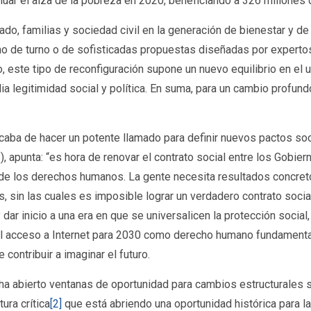
uar el alza de la pobreza en 2020, beneficiando a 326 millones
ado, familias y sociedad civil en la generación de bienestar y d
o de turno o de sofisticadas propuestas diseñadas por expertos
este tipo de reconfiguración supone un nuevo equilibrio en el u
a legitimidad social y política. En suma, para un cambio profundo
caba de hacer un potente llamado para definir nuevos pactos so
apunta: “es hora de renovar el contrato social entre los Gobiern
 de los derechos humanos. La gente necesita resultados concreto
niñas, sin las cuales es imposible lograr un verdadero contrato s
r inicio a una era en que se universalicen la protección social, l
o el acceso a Internet para 2030 como derecho humano fundamental
 contribuir a imaginar el futuro.
ha abierto ventanas de oportunidad para cambios estructurales s
ra crítica
[2]
que está abriendo una oportunidad histórica para l