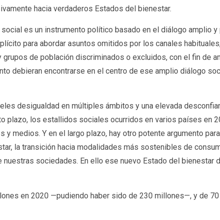
sivamente hacia verdaderos Estados del bienestar.
ocial es un instrumento político basado en el diálogo amplio y 
lícito para abordar asuntos omitidos por los canales habituales
y grupos de población discriminados o excluidos, con el fin de am
to debieran encontrarse en el centro de ese amplio diálogo socia
veles desigualdad en múltiples ámbitos y una elevada desconfian
orto plazo, los estallidos sociales ocurridos en varios países e
 y medios. Y en el largo plazo, hay otro potente argumento para 
ienestar, la transición hacia modalidades más sostenibles de con
e nuestras sociedades. En ello ese nuevo Estado del bienestar d
lones en 2020 —pudiendo haber sido de 230 millones—, y de 70