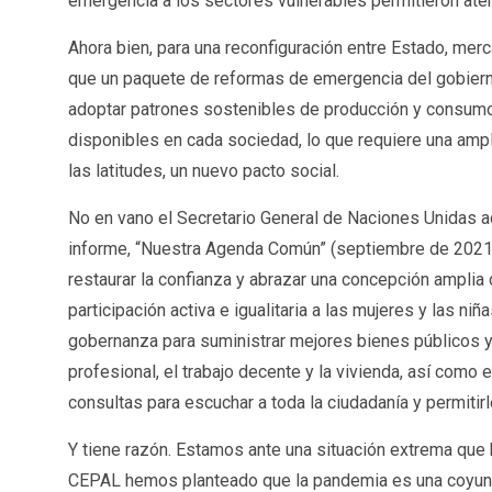
emergencia a los sectores vulnerables permitieron aten
Ahora bien, para una reconfiguración entre Estado, merc
que un paquete de reformas de emergencia del gobiern
adoptar patrones sostenibles de producción y consumo, 
disponibles en cada sociedad, lo que requiere una ampli
las latitudes, un nuevo pacto social.
No en vano el Secretario General de Naciones Unidas a
informe, “Nuestra Agenda Común” (septiembre de 2021), 
restaurar la confianza y abrazar una concepción amplia
participación activa e igualitaria a las mujeres y las 
gobernanza para suministrar mejores bienes públicos y da
profesional, el trabajo decente y la vivienda, así com
consultas para escuchar a toda la ciudadanía y permitirle
Y tiene razón. Estamos ante una situación extrema que 
CEPAL hemos planteado que la pandemia es una coyuntu