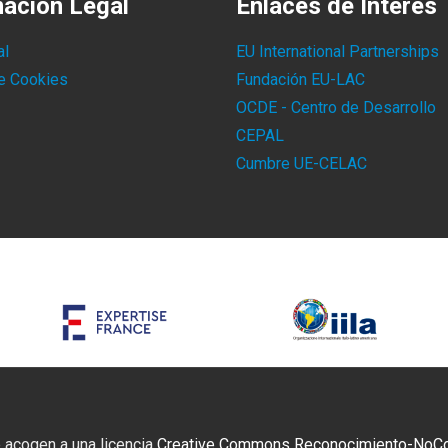
mación Legal
Enlaces de Interés
al
EU International Partnerships
de Cookies
Fundación EU-LAC
OCDE - Centro de Desarrollo
CEPAL
Cumbre UE-CELAC
 acogen a una licencia
Creative Commons Reconocimiento-NoCome