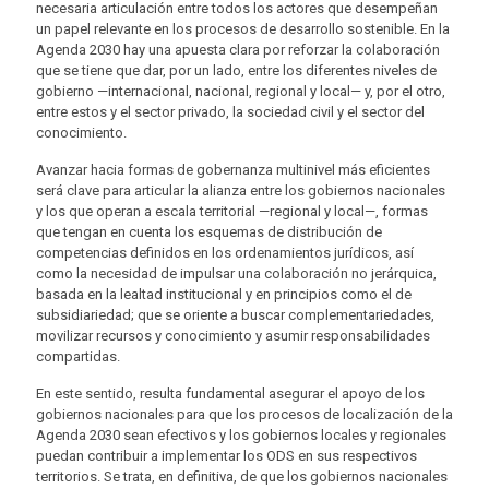
necesaria articulación entre todos los actores que desempeñan
un papel relevante en los procesos de desarrollo sostenible. En la
Agenda 2030 hay una apuesta clara por reforzar la colaboración
que se tiene que dar, por un lado, entre los diferentes niveles de
gobierno —internacional, nacional, regional y local— y, por el otro,
entre estos y el sector privado, la sociedad civil y el sector del
conocimiento.
Avanzar hacia formas de gobernanza multinivel más eficientes
será clave para articular la alianza entre los gobiernos nacionales
y los que operan a escala territorial —regional y local—, formas
que tengan en cuenta los esquemas de distribución de
competencias definidos en los ordenamientos jurídicos, así
como la necesidad de impulsar una colaboración no jerárquica,
basada en la lealtad institucional y en principios como el de
subsidiariedad; que se oriente a buscar complementariedades,
movilizar recursos y conocimiento y asumir responsabilidades
compartidas.
En este sentido, resulta fundamental asegurar el apoyo de los
gobiernos nacionales para que los procesos de localización de la
Agenda 2030 sean efectivos y los gobiernos locales y regionales
puedan contribuir a implementar los ODS en sus respectivos
territorios. Se trata, en definitiva, de que los gobiernos nacionales