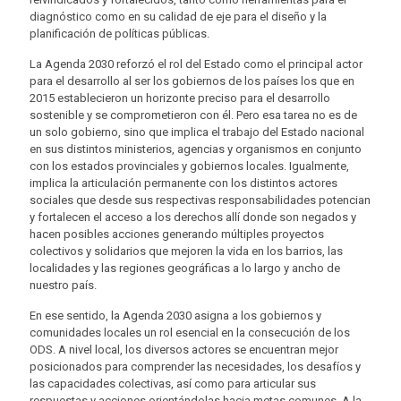
diagnóstico como en su calidad de eje para el diseño y la
planificación de políticas públicas.
La Agenda 2030 reforzó el rol del Estado como el principal actor
para el desarrollo al ser los gobiernos de los países los que en
2015 establecieron un horizonte preciso para el desarrollo
sostenible y se comprometieron con él. Pero esa tarea no es de
un solo gobierno, sino que implica el trabajo del Estado nacional
en sus distintos ministerios, agencias y organismos en conjunto
con los estados provinciales y gobiernos locales. Igualmente,
implica la articulación permanente con los distintos actores
sociales que desde sus respectivas responsabilidades potencian
y fortalecen el acceso a los derechos allí donde son negados y
hacen posibles acciones generando múltiples proyectos
colectivos y solidarios que mejoren la vida en los barrios, las
localidades y las regiones geográficas a lo largo y ancho de
nuestro país.
En ese sentido, la Agenda 2030 asigna a los gobiernos y
comunidades locales un rol esencial en la consecución de los
ODS. A nivel local, los diversos actores se encuentran mejor
posicionados para comprender las necesidades, los desafíos y
las capacidades colectivas, así como para articular sus
respuestas y acciones orientándolas hacia metas comunes. A la