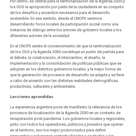
Por último, es central para la territorialización de la Agenda 2030 y
los ODS la apropiación por parte de la ciudadanía en su conjunto
de los desafíos y acuerdos necesarios para el desarrollo
sostenible. En ese sentido, desde el CNCPS venimos
desarrollando foros locales de participación social como una
instancia de diálogo entre los actores de gobierno locales y los
diferentes actores de la sociedad.
En el CNCPS existe el convencimiento de que la territorialización
de los ODS y la Agenda 2030 constituye un punto de partida para
el debate, la colaboración, el intercambio, el diseño, la
implementación y la consolidación de políticas públicas que se
adopten en los distintos gobiernos locales, y la mejor forma de
que la generación de procesos de desarrollo se adapte y se lleve
a cabo de acuerdo con las distintas realidades demográficas,
productivas, culturales y ambientales.
Lecciones aprendidas
La experiencia argentina pone de manifiesto la relevancia de los
procesos de localización de la Agenda 2030 en un contexto de
recuperación post-pandemia. Los gobiernos locales y regionales,
junto con todos los operadores, públicos y privados que operan
en el territorio, son los mejor posicionados para definir
respuestas y soluciones contextualizadas y ajustadas a las