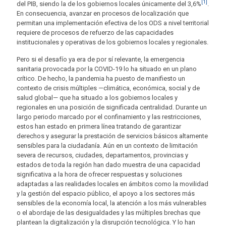
[1]
del PIB, siendo la de los gobiernos locales únicamente del 3,6%
.
En consecuencia, avanzar en procesos de localización que
permitan una implementación efectiva de los ODS a nivel territorial
requiere de procesos de refuerzo de las capacidades
institucionales y operativas de los gobiernos locales y regionales.
Pero si el desafío ya era de por sí relevante, la emergencia
sanitaria provocada por la COVID-19 lo ha situado en un plano
crítico. De hecho, la pandemia ha puesto de manifiesto un
contexto de crisis múltiples —climática, económica, social y de
salud global— que ha situado a los gobiernos locales y
regionales en una posición de significada centralidad. Durante un
largo periodo marcado por el confinamiento y las restricciones,
estos han estado en primera línea tratando de garantizar
derechos y asegurar la prestación de servicios básicos altamente
sensibles para la ciudadanía. Aún en un contexto de limitación
severa de recursos, ciudades, departamentos, provincias y
estados de toda la región han dado muestra de una capacidad
significativa a la hora de ofrecer respuestas y soluciones
adaptadas a las realidades locales en ámbitos como la movilidad
y la gestión del espacio público, el apoyo a los sectores más
sensibles de la economía local, la atención a los más vulnerables
o el abordaje de las desigualdades y las múltiples brechas que
plantean la digitalización y la disrupción tecnológica. Y lo han