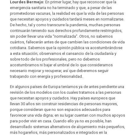
Lourdes Bermejo:
En primer lugar, hay que reconocer que la
emergencia sanitaria no ha terminado y que, a pesar de las
prometedoras vacunas, la realidad es que la vida de las personas
que necesitan apoyos y cuidados tardará meses en normalizarse.
De hecho, tal y como transcurre la pandemia, muchas personas
continuarán teniendo sus derechos profundamente restringidos,
sin poder llevar una vida “normalizada”. Otros, no sabemos
cuántos, fallecerán antes de que cambien las condiciones de vida
cotidiana. Sabemos que la opinión pública va acostumbrándose
a esta situación; observamos el cansancio de la ciudadanía y
sobre todo de los profesionales, pero no debemos
acostumbrarnos ni bajar el umbral de lo que consideramos
necesario mejorar y recuperar, así que deberemos seguir
trabajando con energía y profesionalidad.
En algunos países de Europa teníamos ya de antes pendiente una
revisión de los modelos con los cuales tratamos a las personas
que necesitan apoyos y cuidados. Hay países europeos que
llevan 30 años sin construir residencias de personas mayores,
porque consideran que no son espacios adecuados para
favorecer una vida digna; en su lugar cuentan con muchos apoyos
para poder vivir en casa. Cuando ello ya no es posible, han
desarrollado sistemas alternativos de alojamiento más pequeños,
más hogareños, más personalizados e integrados en la