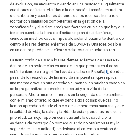
de exclusión, se encuentra viviendo en una residencia. Igualmente,
cuestiones edilicias referidas a la ocupación, tamaño, estructura
o distribución y cuestiones deferidas a los recursos humanos
(contar con sanitarios competentes en la gestión de la
zoonificación y el aislamiento) son factores cruciales que hay que
tener en cuenta a la hora de diseñar un plan de aislamiento,
siendo, en muchos casos imposible aislar eficazmente dentro del
centro a los residentes enfermos de COVID-19.Una idea posible
en un centro puede ser ineficaz y peligrosa en muchos otros.
La instrucción de aislar a los residentes enfermos de COVID-19
dentro de las residencias es una de las que peores resultados
están teniendo en la gestión llevada a cabo en España
[1]
, donde a
pesar de lo restrictivo de las medidas impuestas, que implican
una merma grave en sus derechos humanos, en muchos casos no
se logra garantizar el derecho a la salud y a la vida de las
personas. Ahora mismo, inmersos en la segunda ola, se continúa
con el mismo criterio, lo que evidencia dos cosas: que casi no
hemos aprendido desde el inicio de la emergencia sanitaria y que
la calidad de vida, la salud y la vida de estas personas no es una
prioridad. La mejor opción sería que ante la sospecha o la
evidencia de contagio (lo primero cuando no teníamos test y lo
segundo en la actualidad) se derivase al enfermo a centros de
cuidados intermedios donde pudieran ser tratados