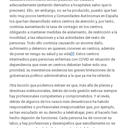
adecuadamente (evitando derivarlos a hospitales salvo que lo
precisen). Ello, sin embargo, no se ha producido, puesto que han
sido muy pocos territorios y Comunidades Autónomas en España
los que han desarrollado estos centros de atención y, por tanto,
continúa aumentando la tasa de contagio en los centros,
obligando a mantener medidas de aislamiento, de restricción a la
movilidad, a las relaciones y a las actividades del resto de
personas. Todo ello continúa causando un enorme daño,
sufrimiento y deterioro en quienes conviven en centros, además
de poner en riesgo su salud y su vida
[2]
. Estos centros
intermedios para personas enfermas con COVID en situación de
dependencia que viven en centros deberían haber sido una
prioridad; su inexistencia evidencia las graves limitaciones de la
gobernanza político-administrativa a la que ya me he referido.
Otra lección que podemos extraer es que, más allá de planes y
directivas institucionales, detrás de toda gestión exitosa siempre
hay profesionales competentes y comprometidos. Y al revés,
detrás de algunos de los casos más desastrosos ha habido
responsables o profesionales irresponsables que, por ejemplo,
se han escudado en su derecho a teletrabajar, pero al hacerlo han
hecho dejación de funciones. Cada persona ha de conocer su
labor, y hay profesiones y desempeños que sencillamente no se