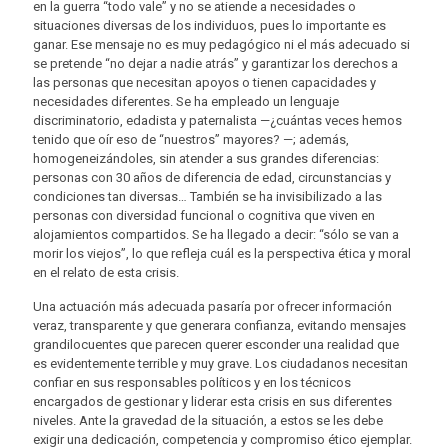
en la guerra “todo vale” y no se atiende a necesidades o
situaciones diversas de los individuos, pues lo importante es
ganar. Ese mensaje no es muy pedagógico ni el más adecuado si
se pretende “no dejar a nadie atrás” y garantizar los derechos a
las personas que necesitan apoyos o tienen capacidades y
necesidades diferentes. Se ha empleado un lenguaje
discriminatorio, edadista y paternalista —¿cuántas veces hemos
tenido que oír eso de “nuestros” mayores? —; además,
homogeneizándoles, sin atender a sus grandes diferencias:
personas con 30 años de diferencia de edad, circunstancias y
condiciones tan diversas… También se ha invisibilizado a las
personas con diversidad funcional o cognitiva que viven en
alojamientos compartidos. Se ha llegado a decir: “sólo se van a
morir los viejos”, lo que refleja cuál es la perspectiva ética y moral
en el relato de esta crisis.
Una actuación más adecuada pasaría por ofrecer información
veraz, transparente y que generara confianza, evitando mensajes
grandilocuentes que parecen querer esconder una realidad que
es evidentemente terrible y muy grave. Los ciudadanos necesitan
confiar en sus responsables políticos y en los técnicos
encargados de gestionar y liderar esta crisis en sus diferentes
niveles. Ante la gravedad de la situación, a estos se les debe
exigir una dedicación, competencia y compromiso ético ejemplar.