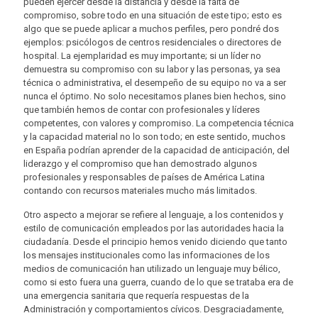
pueden ejercer desde la distancia y desde la falta de
compromiso, sobre todo en una situación de este tipo; esto es
algo que se puede aplicar a muchos perfiles, pero pondré dos
ejemplos: psicólogos de centros residenciales o directores de
hospital. La ejemplaridad es muy importante; si un líder no
demuestra su compromiso con su labor y las personas, ya sea
técnica o administrativa, el desempeño de su equipo no va a ser
nunca el óptimo. No solo necesitamos planes bien hechos, sino
que también hemos de contar con profesionales y líderes
competentes, con valores y compromiso. La competencia técnica
y la capacidad material no lo son todo; en este sentido, muchos
en España podrían aprender de la capacidad de anticipación, del
liderazgo y el compromiso que han demostrado algunos
profesionales y responsables de países de América Latina
contando con recursos materiales mucho más limitados.
Otro aspecto a mejorar se refiere al lenguaje, a los contenidos y
estilo de comunicación empleados por las autoridades hacia la
ciudadanía. Desde el principio hemos venido diciendo que tanto
los mensajes institucionales como las informaciones de los
medios de comunicación han utilizado un lenguaje muy bélico,
como si esto fuera una guerra, cuando de lo que se trataba era de
una emergencia sanitaria que requería respuestas de la
Administración y comportamientos cívicos. Desgraciadamente,