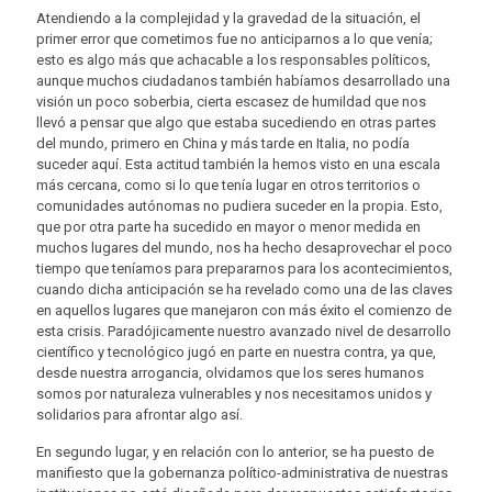
Atendiendo a la complejidad y la gravedad de la situación, el
primer error que cometimos fue no anticiparnos a lo que venía;
esto es algo más que achacable a los responsables políticos,
aunque muchos ciudadanos también habíamos desarrollado una
visión un poco soberbia, cierta escasez de humildad que nos
llevó a pensar que algo que estaba sucediendo en otras partes
del mundo, primero en China y más tarde en Italia, no podía
suceder aquí. Esta actitud también la hemos visto en una escala
más cercana, como si lo que tenía lugar en otros territorios o
comunidades autónomas no pudiera suceder en la propia. Esto,
que por otra parte ha sucedido en mayor o menor medida en
muchos lugares del mundo, nos ha hecho desaprovechar el poco
tiempo que teníamos para prepararnos para los acontecimientos,
cuando dicha anticipación se ha revelado como una de las claves
en aquellos lugares que manejaron con más éxito el comienzo de
esta crisis. Paradójicamente nuestro avanzado nivel de desarrollo
científico y tecnológico jugó en parte en nuestra contra, ya que,
desde nuestra arrogancia, olvidamos que los seres humanos
somos por naturaleza vulnerables y nos necesitamos unidos y
solidarios para afrontar algo así.
En segundo lugar, y en relación con lo anterior, se ha puesto de
manifiesto que la gobernanza político-administrativa de nuestras