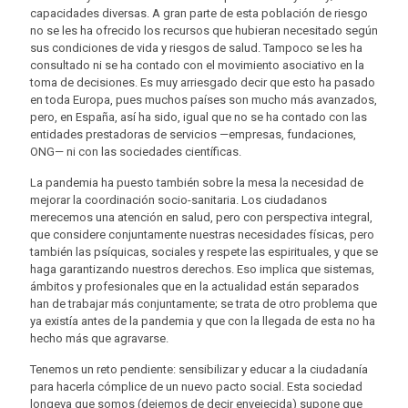
capacidades diversas. A gran parte de esta población de riesgo
no se les ha ofrecido los recursos que hubieran necesitado según
sus condiciones de vida y riesgos de salud. Tampoco se les ha
consultado ni se ha contado con el movimiento asociativo en la
toma de decisiones. Es muy arriesgado decir que esto ha pasado
en toda Europa, pues muchos países son mucho más avanzados,
pero, en España, así ha sido, igual que no se ha contado con las
entidades prestadoras de servicios —empresas, fundaciones,
ONG— ni con las sociedades científicas.
La pandemia ha puesto también sobre la mesa la necesidad de
mejorar la coordinación socio-sanitaria. Los ciudadanos
merecemos una atención en salud, pero con perspectiva integral,
que considere conjuntamente nuestras necesidades físicas, pero
también las psíquicas, sociales y respete las espirituales, y que se
haga garantizando nuestros derechos. Eso implica que sistemas,
ámbitos y profesionales que en la actualidad están separados
han de trabajar más conjuntamente; se trata de otro problema que
ya existía antes de la pandemia y que con la llegada de esta no ha
hecho más que agravarse.
Tenemos un reto pendiente: sensibilizar y educar a la ciudadanía
para hacerla cómplice de un nuevo pacto social. Esta sociedad
longeva que somos (dejemos de decir envejecida) supone que