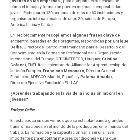
jóvenes en las empresas”
, para compartir experiencias de
cómo el trabajo y formación pueden mejorar la empleabilidad
juvenil. Participaron 120 personas de más de 60 instituciones y
organismos internacionales, de unos 20 países de Europa,
América Latina y Caribe.
En Recíprocamente
recopilamos algunas frases clave
del
encuentro, basadas en dos preguntas, respondidas por:
Enrique
Deibe
, Director del Centro Interamericano para el Desarrollo del
Conocimiento en la Formación Profesional de la Organización
Internacional del Trabajo OIT-CINTERFOR, Uruguay;
Cristina
Cofacci
, ENEL Italia, miembro de Alliance for Apprenticeship de
la Unión Europea;
Francisco Mesonero
, Director General
Fundación ADECCO, Madrid, España; y
Paloma Amadei
,
Directora Ejecutiva Fundación EU-LAC.
¿Aprender trabajando es la vía de la inclusión laboral en
jóvenes?
Enrique Deibe
En esta época en que vivimos que se está planteando grandes
transformaciones en el mundo de la producción, en el mundo del
trabajo. La formación y la capacitación van a ser una llave
importante para encontrar mejores condiciones y para que