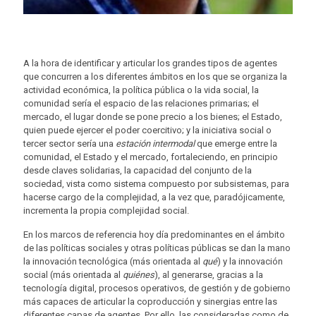
A la hora de identificar y articular los grandes tipos de agentes
que concurren a los diferentes ámbitos en los que se organiza la
actividad económica, la política pública o la vida social, la
comunidad sería el espacio de las relaciones primarias; el
mercado, el lugar donde se pone precio a los bienes; el Estado,
quien puede ejercer el poder coercitivo; y la iniciativa social o
tercer sector sería una
estación intermodal
que emerge entre la
comunidad, el Estado y el mercado, fortaleciendo, en principio
desde claves solidarias, la capacidad del conjunto de la
sociedad, vista como sistema compuesto por subsistemas, para
hacerse cargo de la complejidad, a la vez que, paradójicamente,
incrementa la propia complejidad social.
En los marcos de referencia hoy día predominantes en el ámbito
de las políticas sociales y otras políticas públicas se dan la mano
la innovación tecnológica (más orientada al
qué
) y la innovación
social (más orientada al
quiénes
), al generarse, gracias a la
tecnología digital, procesos operativos, de gestión y de gobierno
más capaces de articular la coproducción y sinergias entre las
diferentes capas de agentes. Por ello, las consideradas como de