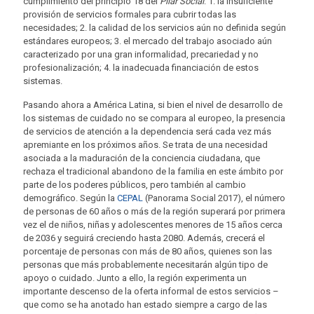
cumplimiento del principio 18 del
Pilar Social
: 1. la insuficiente
provisión de servicios formales para cubrir todas las
necesidades; 2. la calidad de los servicios aún no definida según
estándares europeos; 3. el mercado del trabajo asociado aún
caracterizado por una gran informalidad, precariedad y no
profesionalización; 4. la inadecuada financiación de estos
sistemas.
Pasando ahora a América Latina, si bien el nivel de desarrollo de
los sistemas de cuidado no se compara al europeo, la presencia
de servicios de atención a la dependencia será cada vez más
apremiante en los próximos años. Se trata de una necesidad
asociada a la maduración de la conciencia ciudadana, que
rechaza el tradicional abandono de la familia en este ámbito por
parte de los poderes públicos, pero también al cambio
demográfico. Según la
CEPAL
(Panorama Social 2017), el número
de personas de 60 años o más de la región superará por primera
vez el de niños, niñas y adolescentes menores de 15 años cerca
de 2036 y seguirá creciendo hasta 2080. Además, crecerá el
porcentaje de personas con más de 80 años, quienes son las
personas que más probablemente necesitarán algún tipo de
apoyo o cuidado. Junto a ello, la región experimenta un
importante descenso de la oferta informal de estos servicios –
que como se ha anotado han estado siempre a cargo de las