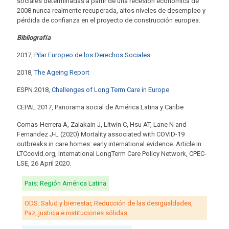
sociales determinadas a partir de una recesión económica de
2008 nunca realmente recuperada, altos niveles de desempleo y
pérdida de confianza en el proyecto de construcción europea.
Bibliografía
2017,
Pilar Europeo de los Derechos Sociales
2018,
The Ageing Report
ESPN 2018,
Challenges of Long Term Care in Europe
CEPAL 2017, Panorama social de América Latina y Caribe
Comas-Herrera A, Zalakain J, Litwin C, Hsu AT, Lane N and
Fernandez J-L (2020) Mortality associated with COVID-19
outbreaks in care homes: early international evidence. Article in
LTCcovid.org, International LongTerm Care Policy Network, CPEC-
LSE, 26 April 2020.
Pais: Región América Latina
ODS: Salud y bienestar, Reducción de las desigualdades,
Paz, justicia e instituciones sólidas