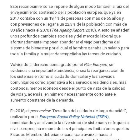
Este reconocimiento se impone de algún modo también a raíz del
envejecimiento sostenido de la población europea, que ya en
2017 contaba con un 19,4% de personas con más de 65 años y
con previsiones de llegar a un 22,3% de la población con más de
80 años hacia el 2070 (
The Ageing Report
, 2018). A esto se añaden
unos profundos cambios sociales y del mercado laboral que
afortunadamente imponen abandonar el viejo paradigma del
sistema de bienestar por el cual el hombre ganaba un salario para
toda la familia y la mujer desempeñaba las tareas de cuidado.
Volviendo al derecho consagrado por el
Pilar Europeo
, se
evidencia una importante tendencia, o sea la reorganización de
los sistemas en torno al cuidado domiciliar y los servicios
comunitarios como alternativa a los servicios residenciales, más
costosos, menos idóneos desde el punto de vista de la calidad
de vida y, además, en número necesariamente corto ante el
aumento constante de la demanda.
En 2018, el
peer review
“Desafíos del cuidado de larga duración”,
realizado por el
European Social Policy Network
(ESPN),
constatando y analizando la diversidad de sistemas y enfoques a
nivel europeo, ha remarcado las 4 principales limitaciones que los
Estados Miembro deberían encarar para avanzar hacia el