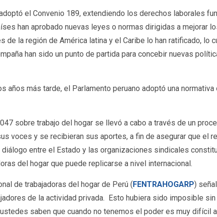
o adoptó el Convenio 189, extendiendo los derechos laborales fu
íses han aprobado nuevas leyes o normas dirigidas a mejorar los
de la región de América latina y el Caribe lo han ratificado, lo c
aña han sido un punto de partida para concebir nuevas políticas,
Dos años más tarde, el Parlamento peruano adoptó una normativa
47 sobre trabajo del hogar se llevó a cabo a través de un proc
us voces y se recibieran sus aportes, a fin de asegurar que el re
 diálogo entre el Estado y las organizaciones sindicales consti
ras del hogar que puede replicarse a nivel internacional.
onal de trabajadoras del hogar de Perú (
FENTRAHOGARP
) seña
jadores de la actividad privada. Esto hubiera sido imposible sin
e ustedes saben que cuando no tenemos el poder es muy difícil a