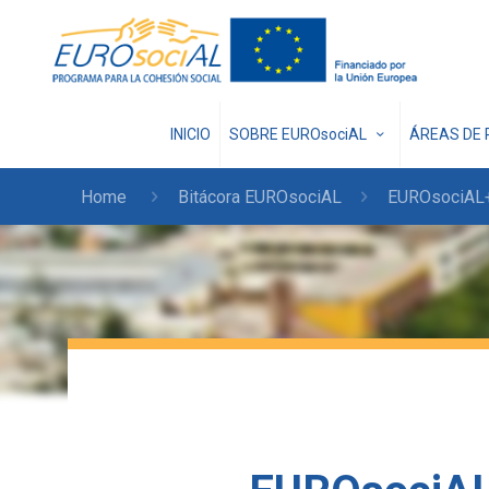
INICIO
SOBRE EUROsociAL
ÁREAS DE 
Home
Bitácora EUROsociAL
EUROsociAL+ 