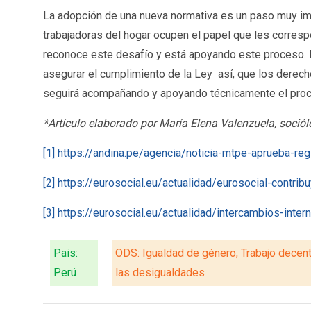
La adopción de una nueva normativa es un paso muy impo
trabajadoras del hogar ocupen el papel que les corres
reconoce este desafío y está apoyando este proceso. E
asegurar el cumplimiento de la Ley así, que los dere
seguirá acompañando y apoyando técnicamente el pro
*Artículo elaborado por María Elena Valenzuela, sociól
[1]
https://andina.pe/agencia/noticia-mtpe-aprueba-r
[2]
https://eurosocial.eu/actualidad/eurosocial-contri
[3]
https://eurosocial.eu/actualidad/intercambios-inte
Pais:
ODS: Igualdad de género, Trabajo decen
Perú
las desigualdades