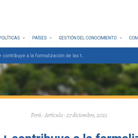
POLÍTICAS
PAÍSES
GESTIÓN DEL CONOCIMIENTO
COM
contribuye a la formalización de las t
...
Perú · Artículo · 27 diciembre, 2021