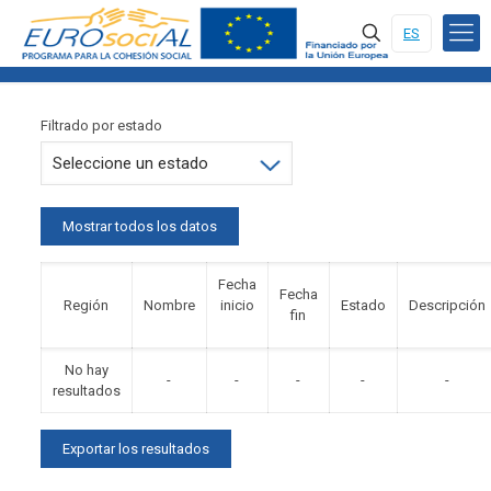
ES
Filtrado por estado
Mostrar todos los datos
Fecha
Fecha
Región
Nombre
inicio
Estado
Descripción
fin
No hay
-
-
-
-
-
resultados
Exportar los resultados