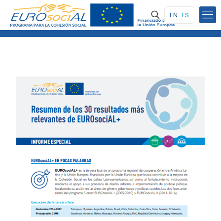
EN
ES