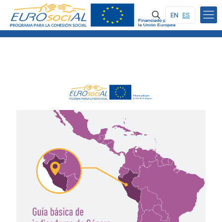
EN
ES