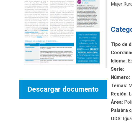
Mujer Rura
Categ
Tipo de 
Coordina
Idioma:
Es
Serie:
Número:
Temas:
Ma
Descargar documento
Región:
L
Área:
Polí
Palabra c
ODS:
Igua