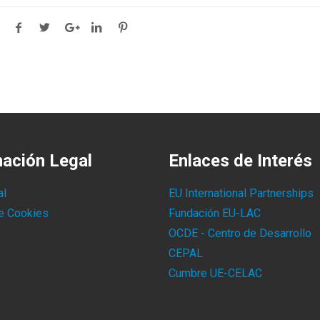
mación Legal
Enlaces de Interés
al
EU International Partnerships
de Cookies
Fundación EU-LAC
OCDE - Centro de Desarrollo
CEPAL
Cumbre UE-CELAC