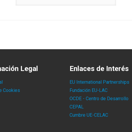
mación Legal
Enlaces de Interés
al
EU International Partnerships
de Cookies
Fundación EU-LAC
OCDE - Centro de Desarrollo
CEPAL
Cumbre UE-CELAC