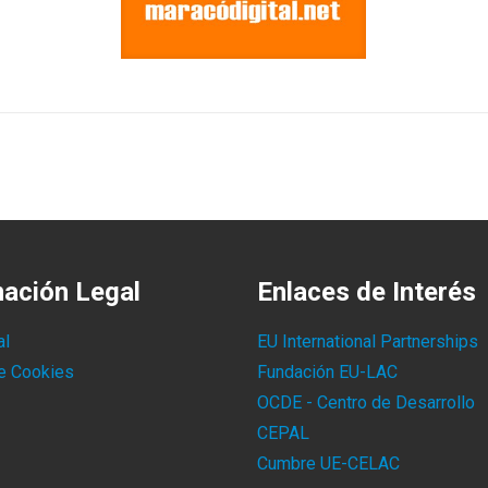
mación Legal
Enlaces de Interés
al
EU International Partnerships
de Cookies
Fundación EU-LAC
OCDE - Centro de Desarrollo
CEPAL
Cumbre UE-CELAC