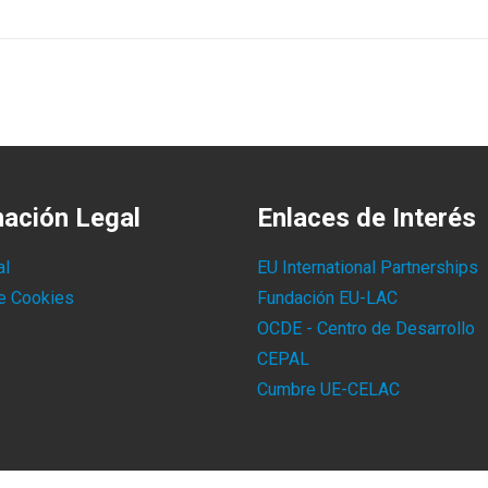
mación Legal
Enlaces de Interés
al
EU International Partnerships
de Cookies
Fundación EU-LAC
OCDE - Centro de Desarrollo
CEPAL
Cumbre UE-CELAC