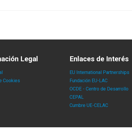
mación Legal
Enlaces de Interés
al
EU International Partnerships
de Cookies
Fundación EU-LAC
OCDE - Centro de Desarrollo
CEPAL
Cumbre UE-CELAC