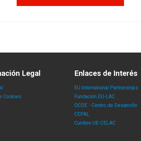
mación Legal
Enlaces de Interés
al
EU International Partnerships
de Cookies
Fundación EU-LAC
OCDE - Centro de Desarrollo
CEPAL
Cumbre UE-CELAC