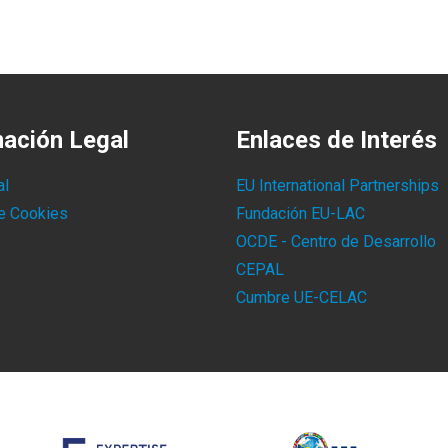
mación Legal
Enlaces de Interés
al
EU International Partnerships
de Cookies
Fundación EU-LAC
OCDE - Centro de Desarrollo
CEPAL
Cumbre UE-CELAC